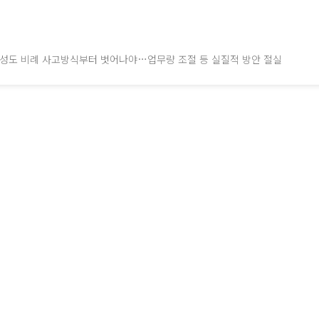
조직 충성도 비례 사고방식부터 벗어나야…업무량 조절 등 실질적 방안 절실