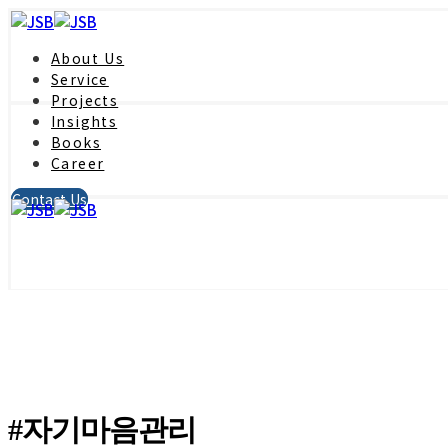
About Us
Service
Projects
Insights
Books
Career
Contact Us
#자기마음관리