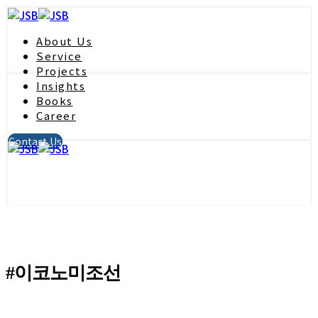
About Us
Service
Projects
Insights
Books
Career
Contact Us
#이코노미조선