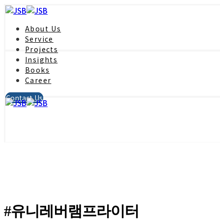
About Us
Service
Projects
Insights
Books
Career
Contact Us
#유니레버램프라이터