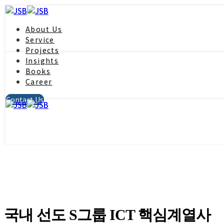
About Us
Service
Projects
Insights
Books
Career
Contact Us
국내 선도 S그룹 ICT 핵심계열사