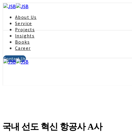
About Us
Service
Projects
Insights
Books
Career
Contact Us
국내 선도 혁신 항공사 A사